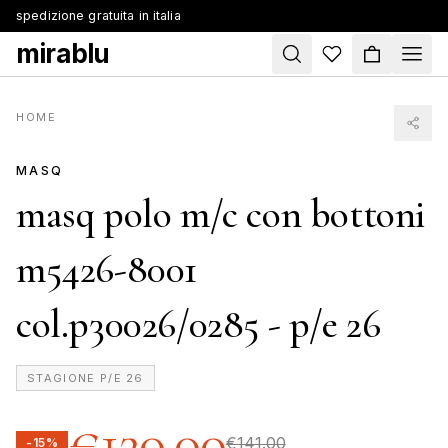
spedizione gratuita in italia
mirablu
HOME
MASQ
masq polo m/c con bottoni
m5426-8001
col.p30026/0285 - p/e 26
STAGIONE
P/E 26
€120.00
€141.00
-15%