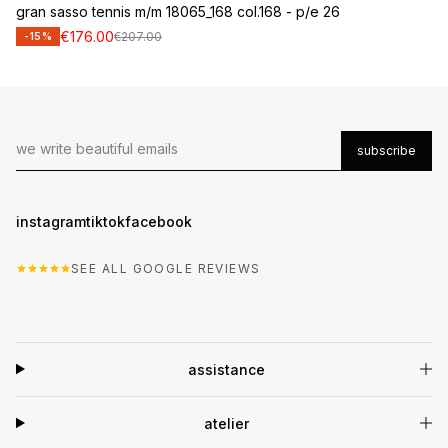
gran sasso tennis m/m 18065_168 col.168 - p/e 26
€176.00
€207.00
-15%
subscribe
instagram
tiktok
facebook
SEE ALL GOOGLE REVIEWS
assistance
atelier