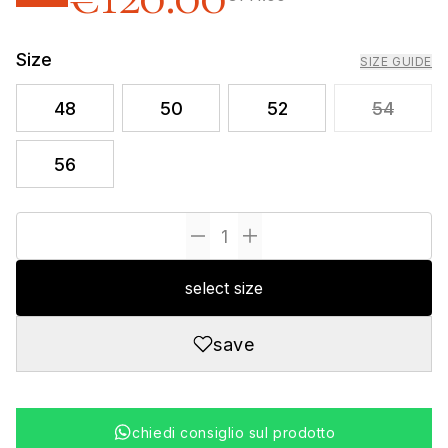
Size
SIZE GUIDE
48
50
52
54
56
select size
save
chiedi consiglio sul prodotto