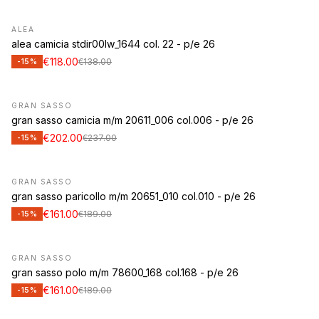
ALEA
alea camicia stdir00lw_1644 col. 22 - p/e 26
€118.00
€138.00
-15%
GRAN SASSO
gran sasso camicia m/m 20611_006 col.006 - p/e 26
€202.00
€237.00
-15%
GRAN SASSO
gran sasso paricollo m/m 20651_010 col.010 - p/e 26
€161.00
€189.00
-15%
GRAN SASSO
gran sasso polo m/m 78600_168 col.168 - p/e 26
€161.00
€189.00
-15%