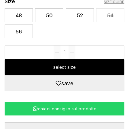
Size
SIZE GUIDE
48
50
52
54
56
select size
save
chiedi consiglio sul prodotto