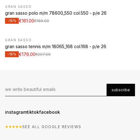
GRAN SASSO
gran sasso polo m/m 78600_550 col.550 - p/e 26
€161.00
€189.00
-15%
GRAN SASSO
gran sasso tennis m/m 18065_168 col.168 - p/e 26
€176.00
€207.00
-15%
subscribe
instagram
tiktok
facebook
SEE ALL GOOGLE REVIEWS