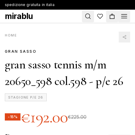
spedizione gratuita in italia
mirablu
HOME
GRAN SASSO
gran sasso tennis m/m
20650_598 col.598 - p/e 26
STAGIONE
P/E 26
€192.00
€225.00
-15%